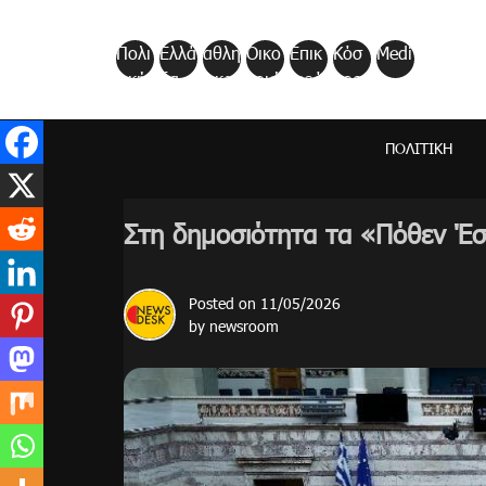
Skip
to
Πολι
Ελλά
αθλη
Οικο
Επικ
Κόσ
Medi
content
τική
δα
τικα
νομί
αιρό
μος
a
α
τητα
ΠΟΛΙΤΙΚΉ
Στη δημοσιότητα τα «Πόθεν Έσ
Posted on
11/05/2026
by
newsroom