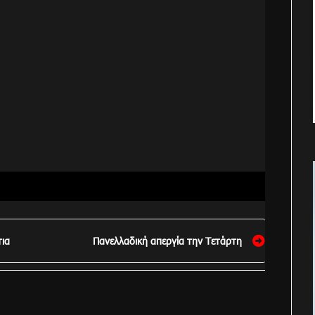
τια
Πανελλαδική απεργία την Τετάρτη