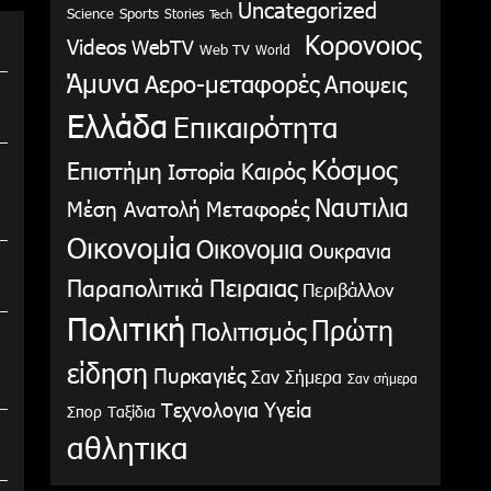
Uncategorized
Science
Sports
Stories
Tech
Κορονοιος
Videos
WebTV
Web TV
World
Άμυνα
Αερο-μεταφορές
Αποψεις
Ελλάδα
Επικαιρότητα
Κόσμος
Επιστήμη
Καιρός
Ιστορία
Ναυτιλια
Μέση Ανατολή
Μεταφορές
Οικονομία
Οικονομια
Ουκρανια
Παραπολιτικά
Πειραιας
Περιβάλλον
Πολιτική
Πρώτη
Πολιτισμός
είδηση
Πυρκαγιές
Σαν Σήμερα
Σαν σήμερα
Υγεία
Τεχνολογια
Σπορ
Ταξίδια
αθλητικα