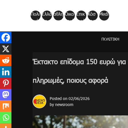
Skip
to
Πολι
Ελλά
αθλη
Οικο
Επικ
Κόσ
Medi
content
τική
δα
τικα
νομί
αιρό
μος
a
α
τητα
ΠΟΛΙΤΙΚΉ
Έκτακτο επίδομα 150 ευρώ για κ
πληρωμές, ποιους αφορά
Posted on
02/06/2026
by
newsroom