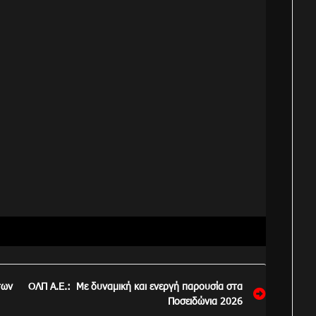
των
ΟΛΠ Α.Ε.: Με δυναμική και ενεργή παρουσία στα
Ποσειδώνια 2026