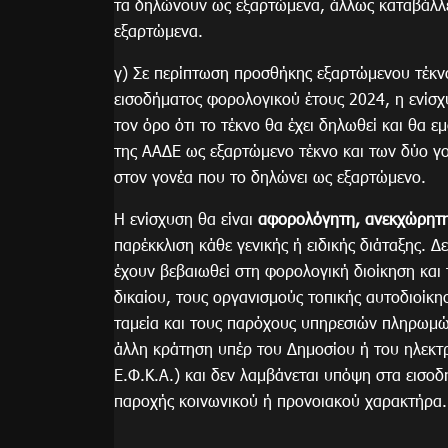
τα δηλώνουν ως εξαρτώμενα, άλλως καταβάλλε
εξαρτώμενα.
γ) Σε περίπτωση προσθήκης εξαρτώμενου τέκ
εισοδήματος φορολογικού έτους 2024, η ενίσχ
τον όρο ότι το τέκνο θα έχει δηλωθεί και θα 
της ΑΑΔΕ ως εξαρτώμενο τέκνο και των δύο γο
στον γονέα που το δηλώνει ως εξαρτώμενο.
Η ενίσχυση θα είναι
αφορολόγητη, ανεκχώρητη 
παρέκκλιση κάθε γενικής ή ειδικής διάταξης. Δ
έχουν βεβαιωθεί στη φορολογική διοίκηση και
δικαίου, τους οργανισμούς τοπικής αυτοδιοίκη
ταμεία και τους παρόχους υπηρεσιών πληρωμών
άλλη κράτηση υπέρ του Δημοσίου ή του ηλεκτ
Ε.Φ.Κ.Α.) και δεν λαμβάνεται υπόψη στα εισο
παροχής κοινωνικού ή προνοιακού χαρακτήρα.