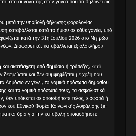
ται στο σύνολό της στον γονέα που τα δηλώνει ως
νου μετά την υποβολή δήλωσης φορολογίας
υση καταβάλλεται κατά το ήμισυ σε κάθε γονέα, υπό
εμφανίζεται κατά την 31η Ιουλίου 2026 στο Μητρώο
νέων. Διαφορετικά, καταβάλλεται εξ ολοκλήρου
και ακατάσχετη από δημόσιο ή τράπεζες,
κατά
εν δεσμεύεται και δεν συμψηφίζεται με χρέη που
 το Δημόσιο εν γένει, τα νομικά πρόσωπα δημοσίου
σης και τα νομικά πρόσωπά τους, τα ασφαλιστικά
, δεν υπόκειται σε οποιοδήποτε τέλος, εισφορά ή
ρονικού Εθνικού Φορέα Κοινωνικής Ασφάλισης (e-
δηματικά όρια για την καταβολή οποιασδήποτε