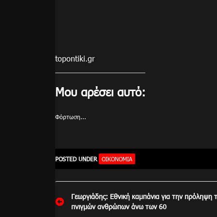
topontiki.gr
Μου αρέσει αυτό:
Φόρτωση...
POSTED UNDER
ΟΙΚΟΝΟΜΊΑ
Πλοήγηση
Γεωργιάδης: Εθνική καμπάνια για την πρόληψη 
άρθρων
πνιγμών ανθρώπων άνω των 60