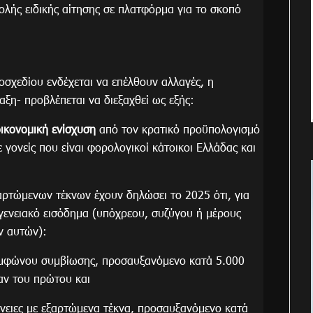
λής ειδικής αίτησης σε πλατφόρμα για το σκοπό
οσχεδίου ενδέχεται να επέλθουν αλλαγές, η
αξη- προβλέπεται να διεξαχθεί ως εξής:
οικονομική ενίσχυση
από τον κρατικό προϋπολογισμό
ε γονείς που είναι φορολογικοί κάτοικοι Ελλάδας και
εξαρτώμενων τέκνων έχουν δηλώσει το 2025 ότι, για
ογενειακό εισόδημα (υπόχρεου, συζύγου ή μέρους
ν αυτών):
συμφώνου συμβίωσης, προσαυξανόμενο κατά 5.000
αν του πρώτου και
ένειες με εξαρτώμενα τέκνα, προσαυξανόμενο κατά