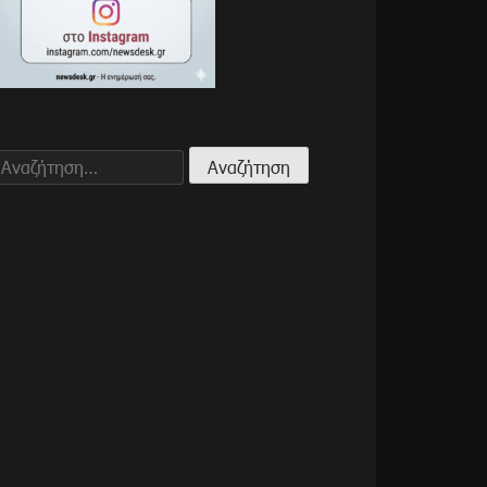
Αναζήτηση
για: