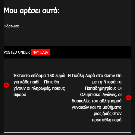
Μου αρέσει αυτό:
Φόρτωση...
POSTED UNDER
ΝΑΥΤΙΛΙΑ
Πλοήγηση
Έκτακτο επίδομα 150 ευρώ
Η Γιούλη Λαρά στο Game On
άρθρων
για κάθε παιδί – Πότε θα
με τη Ντορέττα
γίνουν οι πληρωμές, ποιους
Παπαδημητρίου: Οι
αφορά
Ολυμπιακοί Αγώνες, οι
δυσκολίες του αθλητισμού
γυναικών και τα μαθήματα
μιας ζωής στον
πρωταθλητισμό