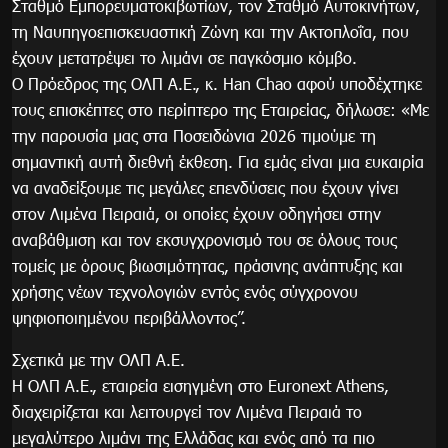
Σταθμό Εμπορευματοκιβωτίων, τον Σταθμό Αυτοκινήτων,
τη Ναυπηγοεπισκευαστική Ζώνη και την Ακτοπλοΐα, που
έχουν μετατρέψει το λιμάνι σε παγκόσμιο κόμβο.
Ο Πρόεδρος της ΟΛΠ Α.Ε., κ. Han Chao αφού υποδέχτηκε
τους επισκέπτες στο περίπτερο της Εταιρείας, δήλωσε: «Με
την παρουσία μας στα Ποσειδώνια 2026 τιμούμε τη
σημαντική αυτή διεθνή έκθεση. Για εμάς είναι μια ευκαιρία
να αναδείξουμε τις μεγάλες επενδύσεις που έχουν γίνει
στον Λιμένα Πειραιά, οι οποίες έχουν οδηγήσει στην
αναβάθμιση και τον εκσυγχρονισμό του σε όλους τους
τομείς με όρους βιωσιμότητας, πράσινης ανάπτυξης και
χρήσης νέων τεχνολογιών εντός ενός σύγχρονου
ψηφιοποιημένου περιβάλλοντος”.
Σχετικά με την ΟΛΠ Α.Ε.
Η ΟΛΠ Α.Ε., εταιρεία εισηγμένη στο Euronext Athens,
διαχειρίζεται και λειτουργεί τον Λιμένα Πειραιά το
μεγαλύτερο λιμάνι της Ελλάδας και ενός από τα πιο