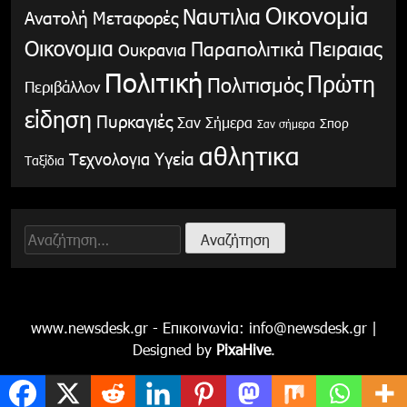
Οικονομία
Ναυτιλια
Ανατολή
Μεταφορές
Οικονομια
Παραπολιτικά
Πειραιας
Ουκρανια
Πολιτική
Πρώτη
Πολιτισμός
Περιβάλλον
είδηση
Πυρκαγιές
Σαν Σήμερα
Σπορ
Σαν σήμερα
αθλητικα
Υγεία
Τεχνολογια
Ταξίδια
Αναζήτηση
για:
www.newsdesk.gr - Επικοινωνία:
info@newsdesk.gr
|
Designed by
PixaHive
.