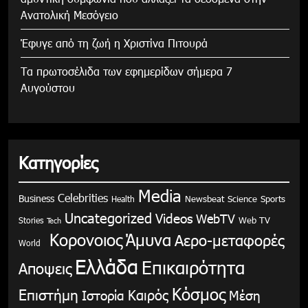
Ανατολική Μεσόγειο
Έφυγε από τη ζωή η Χριστίνα Πιτουρά
Τα πρωτοσέλιδα των εφημερίδων σήμερα 7
Αυγούστου
Κατηγορίες
Media
Celebrities
Business
Health
Newsbeat
Science
Sports
Uncategorized
Videos
WebTV
Stories
Web TV
Tech
Κορονοιος
Άμυνα
Αερο-μεταφορές
World
Ελλάδα
Επικαιρότητα
Αποψεις
Κόσμος
Επιστήμη
Καιρός
Ιστορία
Μέση