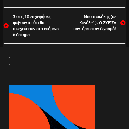
Πλοήγηση
3 στις 10 επιχειρήσεις
Μπουτσικάκης (σε
άρθρων
φοβούνται ότι θα
Κανάλι-1): Ο ΣΥΡΙΖΑ
πτωχεύσουν στο επόμενο
ποντάρει στον διχασμό!
διάστημα
"
"