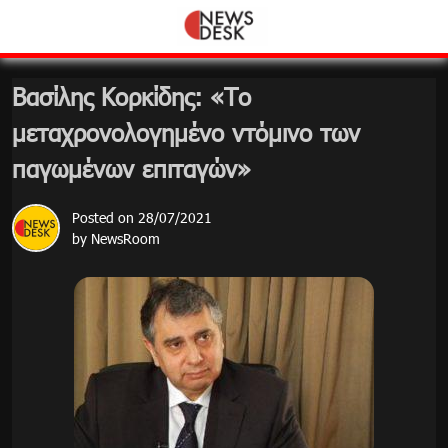
Skip
to
content
Βασίλης Κορκίδης: «Το
μεταχρονολογημένο ντόμινο των
παγωμένων επιταγών»
Posted on
28/07/2021
by
NewsRoom