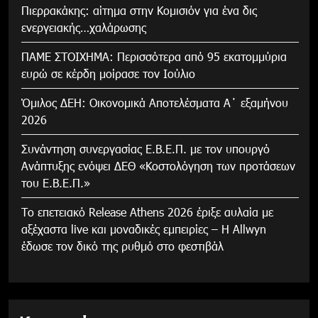
Πιερρακάκης: αίτημα στην Κομισιόν για ένα δις
ενεργειακής…χαλάρωσης
ΠΑΜΕ ΣΤΟΙΧΗΜΑ: Περισσότερα από 95 εκατομμύρια
ευρώ σε κέρδη μοίρασε τον Ιούλιο
Όμιλος ΔΕΗ: Οικονομικά Αποτελέσματα Α΄ εξαμήνου
2026
Συνάντηση συνεργασίας Ε.Β.Ε.Π. με τον υπουργό
Ανάπτυξης ενόψει ΔΕΘ «Κοστολόγηση των προτάσεων
του Ε.Β.Ε.Π.»
Το επετειακό Release Athens 2026 έριξε αυλαία με
αξέχαστα live και μοναδικές εμπειρίες – Η Allwyn
έδωσε τον δικό της ρυθμό στο φεστιβάλ