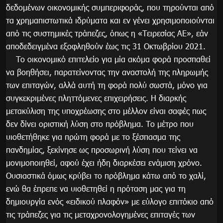
δεδομένων οικονομικής συμπεριφοράς, που τηρούνται από
τα χρημαπιστωτικά ιδρύματα και εν γένει χρησιμοποιούνται
από τις συστημικές τράπεζες, όπως η «Τειρεσίας ΑΕ», εάν
αποδεδειγμένα εξοφληθούν έως τις 31 Οκτωβρίου 2021.
Το οικονομικό επιτελείο για μία ακόμα φορά προσπαθεί
να βοηθήσει, παρατείνοντας την αναστολή της πληρωμής
των επιταγών, αλλά αυτή τη φορά πολύ σωστά, μόνο για
συγκεκριμένες πληττόμενες επιχειρήσεις. Η διαρκής
μετακύλιση της υποχρέωσης στο μέλλον είναι σαφές πως
δεν δίνει οριστική λύση στο πρόβλημα. Το μέτρο που
υιοθετήθηκε για πρώτη φορά με το ξέσπασμα της
πανδημίας, ξεκίνησε ως προσωρινή λύση που τείνει να
μονιμοποιηθεί, αφού έχει ήδη διαρκέσει ενάμιση χρόνο.
Ουσιαστικά όμως κρύβει το πρόβλημα κάτω από το χαλί,
ενώ θα έπρεπε να υιοθετηθεί η πρόταση μας για τη
δημιουργία ενός «ειδικού πλαφόν» με εύλογο επιτόκιο από
τις τράπεζες για τις μεταχρονολογημένες επιταγές των