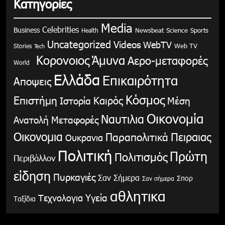
Κατηγορίες
Media
Celebrities
Business
Health
Newsbeat
Science
Sports
Uncategorized
Videos
WebTV
Stories
Web TV
Tech
Κορονοιος
Άμυνα
Αερο-μεταφορές
World
Ελλάδα
Επικαιρότητα
Αποψεις
Κόσμος
Επιστήμη
Καιρός
Ιστορία
Μέση
Οικονομία
Ναυτιλια
Ανατολή
Μεταφορές
Οικονομια
Παραπολιτικά
Πειραιας
Ουκρανια
Πολιτική
Πρώτη
Πολιτισμός
Περιβάλλον
είδηση
Πυρκαγιές
Σαν Σήμερα
Σπορ
Σαν σήμερα
αθλητικα
Υγεία
Τεχνολογια
Ταξίδια