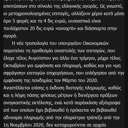
επιπτώσεων στο σύνολο της ελληνικής αγοράς. Ως γνωστό,
οι μεταχρονολογημένες επιταγές, αλλάζουν χέρια κατά μέσο
όρο 5 φορές και τα 4 δις ευρώ, ουσιαστικά είναι
τουλάχιστον 20 δις ευρώ «ανοιχτά» και διάσπαρτα στην
αγορά.
H νέα τροπολογία του υπουργείου Οικονομικών
παρατείνει τη προθεσμία αναστολής των επιταγών, που
έληγε τέλος Αυγούστου για άλλο ένα τρίμηνο, μέχρι τέλος
Οκτωβρίου για εμφάνιση και πληρωμή, καθώς και για «μη
σφράγιση» επιταγών επιχειρήσεων, που επλήγησαν από την
εμφάνιση της πανδημίας τον Μάρτιο του 2020.
Αναστέλλεται επίσης η έκδοση διαταγής πληρωμής, καθώς
και η λήψη πάσης φύσεως μέτρων ή διενέργεια πράξεων
αναγκαστικής εκτέλεσης, ενώ κατά παρέκκλιση αξιόγραφα
επί των οποίων έχει βεβαιωθεί ή πρόκειται να βεβαιωθεί
αδυναμία πληρωμής από την πληρώτρια τράπεζα από την
1η Νοεμβρίου 2020, δεν καταχωρούνται σε αρχεία